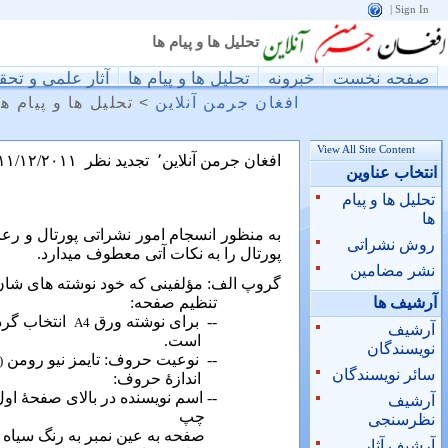
|
Sign In
تحليل ها و پيام ها
صفحه نخست
خبرونه
تحليل ها و پيام ها
آثار علمی و تحق
افغان جرمن آنلاین
>
تحليل ها و پيام ها
View All Site Content
افغان جرمن آنلاین٬
تجدید نظر
۱۱/۱۲/۲۰۱۱
انتخاب عناوین
تحليل ها و پيام
ها
به منظور انسجام امور نشراتی پورتال و رعا
روش نشراتی
پورتال را به نکات آتی معطوف میدارد.
نشر مضامین
گروپ الف:
مؤلفینی که خود نوشته های شان ر
آرشيف ها
تنظیم صفحه:
--
برای نوشته ورق
انتخاب گرد
A4
آرشيف
است.
نويسندگان
--
نوعیت حروف: تایمز نیو رومن
(
سائر نويسندگان
اندازۀ حروف:
-- اسم نویسنده در بالای صفحۀ اول، طرف راست ب
آرشیف
چپ
نظرسنجی
صفحه به عین نمبر به رنگ سیاه ت
آرشیف آثار