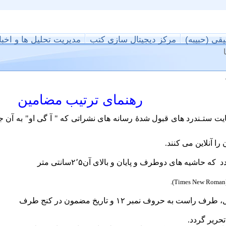
یقی (حبیبه)
مرکز دیجیتال سازی کتب
مدیریت تحلیل ها و اخبا
رهنمای ترتیب مضامین
یت ستـندرد های قبول شدۀ رسانه های نشراتی که " آ گی او" به آن جد
ا آنلاین می کنند.
د
که حاشیه های دوطرف و پایان و بالای آن۲٬۵سانتی متر
).
Times New Roman
ه حروف نمبر ۱۲ و تاریخ مضمون در کنج طرف
حریر گردد.