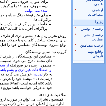
-- برای عنوان، حروف نمبر ۲۰ انتخاب شود. در صورتیکه عنوان دو سطر داشته باشد برای سطر
علمی
دوم حروف نمبر ۱۶ را برگزینید. رنگ هردو سطر آبی تیره انتخاب گردد.
آرشیف
شده نمی
تواند.
مصاحبات
-- برای متن نوشته رنگ سیاه و حروف نمبر ۱۲ ا
پراگراف ها:
رهنما
--
فاصله بین پراگراف ها
یک سطر
رهنمای نوشتن
--
پراگراف آخر باید با کلمات "پایان
رهنمای نشر
روش تحریر زبان های پشتو و دری از طرف
O
مطالب
برای برجسته ساختن کلمات و یا جملات مهم 
توقع میرود، نویسندگان مضامین خود را قبل ا
ترتیب مضامین
وقایع مهم
گروپ ب:
سایر نویسندگان
تاریخی
-- مضامین این نویسندگان از طرف تی
های مختلف درج می شود، صمیمانه
-- مضمون رسیده در صورتیکه
از سه 
و اصطلاحات غیر دری و پشتو باشد
به کار
ایدیت،
خواهش می گردد که ن
درسایت
نوشتۀ خود را غرض نش
AGO
باشد
آماده است
مضمون
)
Word
(
AGO
خود به هرکی خواسته باشد توزیع دار
صلاحیت های
:
AGO
- کمیسیون نشراتی می تواند در صورت لزوم ع
ادارۀ پورتال افغان جرمن آنلاین (درصورت