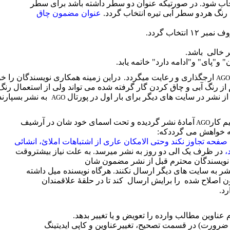
عنوان مضمون چاق
نتخاب گردد.
 خالی
باشد.
" و"پای" و"ادامه دارد" خاتمه یابد.
ارجگذاری و
رعایت میگردد.
دراین زمینه همکاری نویسندگان را خوا
AG
از رنگ آبی و چاق کردن گار گرفته شده می تواند ولی از استعمال رنگ
ز نشر در سایت های دیگر برای بار اول در پورتال
به نشر بسپارن
AGO
م کار
آمادۀ نشر گردیده و تحت اسمای خود شان در آرشیف
AGO
 خواهش می گرددکه:
صفحه تجاوز نکند وحتی الامکان عاری از اشتباهات املائ، انشائی
،
در ظرف یک الی دو روز به نشر میرسد. به علت نیاز بیشتروقت
ویسندگان محترم قبل از نشر مضمون شان
ر به سایت های دیگر ارسال نکنند. هرگاه نویسنده میل داشته
 اصلاح شده
را برایش ارسال
کند تا در حلقۀ علاقمندان
د.
ناوین مطالب وارده را تعویض و یا تغییر بدهد.
 ضرورت) در قسمت تصحیح، تغییرعناوین و کاپی ایدیتینگ