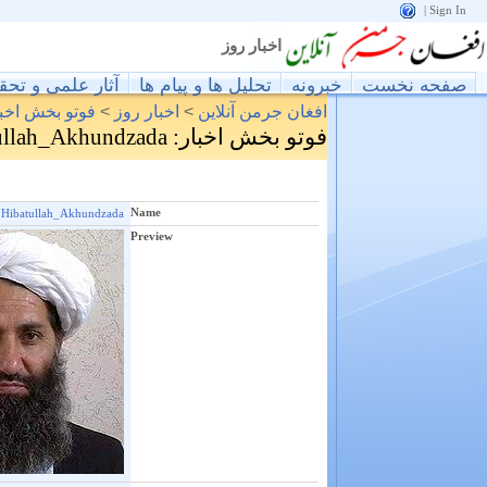
|
Sign In
اخبار روز
صفحه نخست
خبرونه
تحليل ها و پيام ها
آثار علمی و تح)
فوتو بخش اخبا
>
اخبار روز
>
افغان جرمن آنلاین
: Hibatullah_Akhundzada
فوتو بخش اخبار
Name
Hibatullah_Akhundzada
Preview