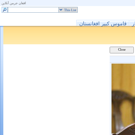
افغان جرمن آنلاین
ر
قاموس کبیر افغانستان