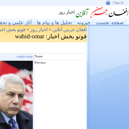
|
Sign In
اخبار روز
صفحه نخست
خبرونه
تحليل ها و پيام ها
آثار علمی و تحق
افغان جرمن آنلاین
>
اخبار روز
>
فوتو بخش اخبا
فوتو بخش اخبار
: wahid-omar
Name
wahid-omar
Preview